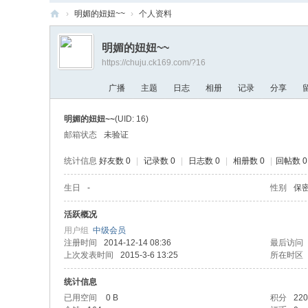
›
明媚的妞妞~~
›
个人资料
商
明媚的妞妞~~
用
https://chuju.ck169.com/?16
厨
广播
主题
日志
相册
记录
分享
具
网
明媚的妞妞~~
(UID: 16)
邮箱状态
未验证
统计信息
好友数 0
|
记录数 0
|
日志数 0
|
相册数 0
|
回帖数 0
生日
-
性别
保
活跃概况
用户组
中级会员
注册时间
2014-12-14 08:36
最后访问
上次发表时间
2015-3-6 13:25
所在时区
统计信息
已用空间
0 B
积分
220