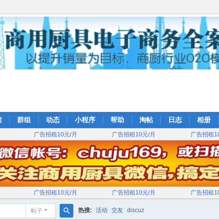
读
群组
动态
小程序
帮助
淘帖
日志
相册
广告招租10元/月
广告招租10元/月
广告招租1
广告招租10元/月
广告招租10元/月
广告招租1
1
2
3
4
5
6
热搜:
活动
交友
discuz
帖子