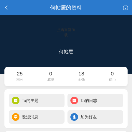
何帖屉的资料
点击重新加
载
何帖屉
25
0
18
0
积分
威望
金钱
福币
Ta的主题
Ta的日志
发短消息
加为好友