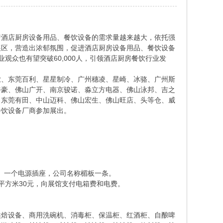
着酒店厨房设备用品、餐饮设备的需求量越来越大，依托强
展区，营造出浓郁氛围，促进酒店厨房设备用品、餐饮设备
观众也有望突破60,000人，引领酒店厨房餐饮行业发
业、东莞百利、星星制冷、广州穗凌、星崎、冰骆、广州斯
裕豪、佛山广开、南京骏诺、淼立方电器、佛山泳邦、吉之
、东莞有田、中山迈科、佛山宏生、佛山旺店、头等仓、威
餐饮设备厂商参加展出。
管、一个电源插座，公司名称楣板一条。
每平方米30元，向展馆支付电箱费和电费。
烘焙设备、商用洗碗机、消毒柜、保温柜、红酒柜、自酿啤