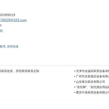
389519
376029@163.com
m
om
极雪
,
厨房设备
用厨具批发，异型商用厨具定制
•
天津市金诚得厨房设备有
•
广州市东厨酒店设备有限
•
山东泰尔厨业有限公司
•
“圣托网”、“圣托酒店用品
•
重庆中港厨房设备有限公