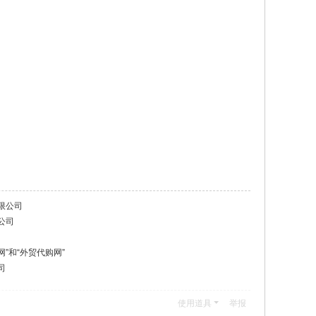
限公司
公司
网”和“外贸代购网”
司
使用道具
举报