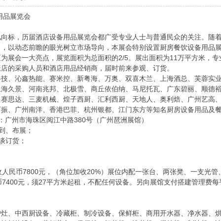
用品展览会
风向标，历届酒店设备用品展览会都广受专业人士与普通民众的关注。随
力，以动态前瞻的眼光树立市场导向，本展会特别设置厨房餐饮设备用品
为展会一大亮点，展览面积为总面积的2/5。展出面积为11万平方米，专业
饭店的采购人员和酒店用品经销商，届时前来参观、订货。
科技、沁鑫热能、赛米控、新粤海、万奥、双喜木兰、上海酒总、芙蓉实
上海久景、河南兆邦、北极雪、商丘依伯纳、马尼托瓦、广东碧丽、顺德
、赛思达、三麦机械、煌子西厨、汇利西厨、天地人、奥利焙、广州艺高
万振、广州南洋、香港巴菲、杭州银都、江门东方等知名厨房设备用品及
 ：广州市海珠区阅江中路380号（广州琶洲展馆）
商报到、布展；
洽谈订货；
展。
收人民币7800元，（角位加收20%）展位内配一张台、两张凳、一支光
币7400元，须27平方米起租，不配任何设备。另向展馆支付搭建管理费
炉灶、中西厨设备、冷藏柜、制冷设备、保鲜柜、商用开水器、净水器、