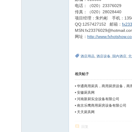
电话：（020）23376029
传真：（020）28028440
项目经理：朱灼彬 手机：13560
QQ:1257427152 邮箱：
fx23
MSN:fx23376029@hotmail.co
网址：
http://www.fxhotshow.c
酒店用品
,
酒店设备
,
国内酒店
,
北
相关帖子
•
华通商用厨具，商用厨房设备，商
•
安徽厨具网
•
河南新厨实业设备有限公司
•
南京乐鹰商用厨房设备有限公司
•
天天厨具网
回复