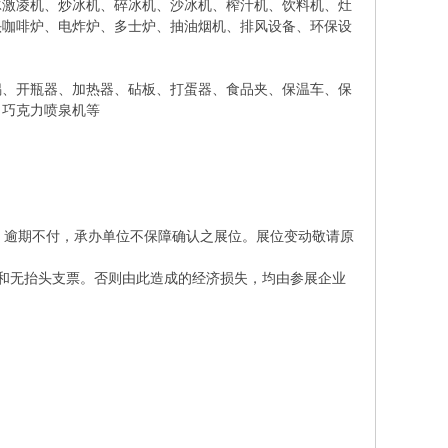
冰激凌机、炒冰机、碎冰机、沙冰机、榨汁机、饮料机、灶
头咖啡炉、电炸炉、多士炉、抽油烟机、排风设备、环保设
锅、开瓶器、加热器、砧板、打蛋器、食品夹、保温车、保
、巧克力喷泉机等
。逾期不付，承办单位不保障确认之展位。展位变动敬请原
和无抬头支票。否则由此造成的经济损失，均由参展企业