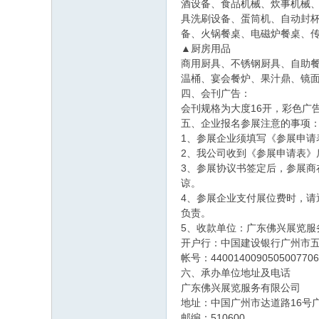
酒设备、食品机械、炊事机械
具洗刷设备、蛋筒机、自动封
备、火锅餐桌、电磁炉餐桌、
▲厨房用品
商用厨具、不锈钢厨具、自助
温桶、宴会餐炉、果汁鼎、镜
四、会刊广告：
会刊规格为大度16开，彩色广告
五、企业报名参展注意的事项
1、参展企业须填写《参展申请
2、我公司收到《参展申请表》
3、参展协议书签定后，参展商
谅。
4、参展企业支付展位费时，
负责。
5、收款单位：广东佛兴展览服
开户行：中国建设银行广州市
帐号：4400140090505007706
六、承办单位地址及电话
广东佛兴展览服务有限公司
地址：中国广州市达道路16号广
邮编：510600