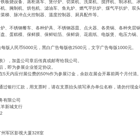
、铁板烧设备、蒸柜蒸车、煲仔炉、切菜机、洗菜机、搅拌机、制冰机、
杯机、腌制机、烘包机、滤油车、鱼丸炉、燃气平扒炉、煤气平扒炉、双
传菜梯、脉冲点火控制器、溫度控制器、厨具配件等。
餐炉、不锈钢餐车、各种炉具、不锈钢器皿、点火器、各类锅、各种夹层
面盘、蛋糕模、保鲜膜、保鲜铝箔、保鲜袋、花底纸、电饭煲、电压力锅
每版人民币5000元，黑白广告每版收2500元，文字广告每版1000元。
：
表》，加盖公司章后传真或邮寄给我公司。
后，即为参展企业签定协议。
在5天内应付展位费的50%作为参展订金，余款在展会开幕前两个月付清
请通过银行汇款，用支票时，请在支票抬头填写承办单位名称，请勿付现金
务有限公司
五羊新城支行
2
州军区影视大厦328室