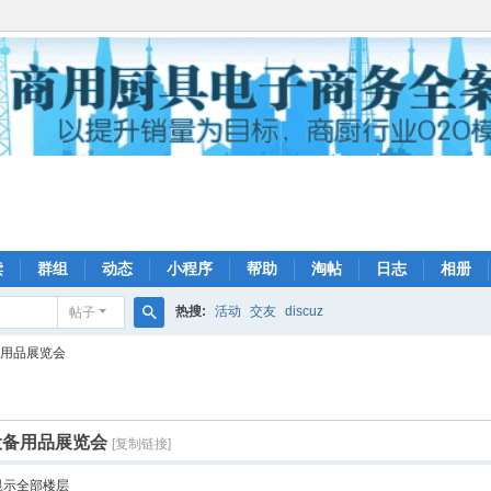
读
群组
动态
小程序
帮助
淘帖
日志
相册
热搜:
活动
交友
discuz
帖子
搜
备用品展览会
索
设备用品展览会
[复制链接]
显示全部楼层