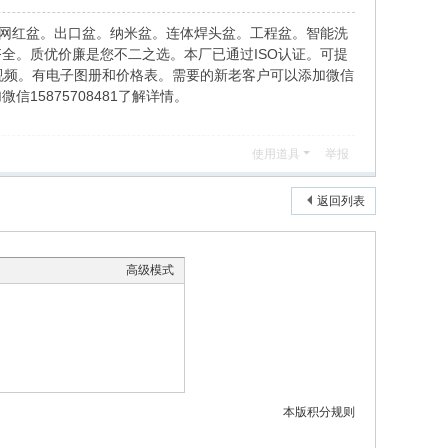
盆。网红盆。出口盆。纳米盆。连体焊头盆。工程盆。智能洗
全。质优价廉是您不二之选。本厂已通过ISO认证。可提
实拍图。视频。有电子图册和价格表。需要的新老客户可以添加微信
5875708481了解详情。
使用道具
举报
返回列表
高级模式
本版积分规则