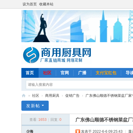
设为首页
收藏本站
首页
社区
官网
广播
支付宝红包
导
»
社区
›
商用厨具
›
促销广告
›
广东佛山顺德不锈钢菜盆厂家
商
发新帖
用
广东佛山顺德不锈钢菜盆厂
查看:
1653
|
回复:
0
厨
具
少海
发表于 2022-6-6 09:25:43
|
显