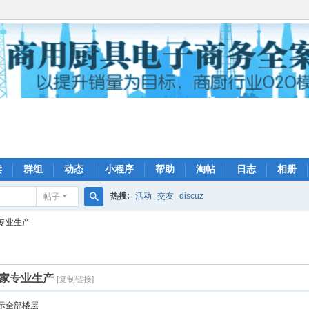
读
群组
动态
小程序
帮助
淘帖
日志
相册
热搜:
活动
交友
discuz
帖子
搜
专业生产
索
家专业生产
[复制链接]
示全部楼层