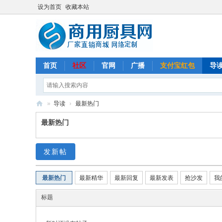
设为首页
收藏本站
首页
社区
官网
广播
支付宝红包
导
»
导读
›
最新热门
商
最新热门
用
厨
发新帖
具
网
最新热门
最新精华
最新回复
最新发表
抢沙发
我
标题