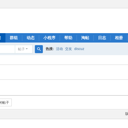
读
群组
动态
小程序
帮助
淘帖
日志
相册
热搜:
活动
交友
discuz
帖子
搜
索
的帖子