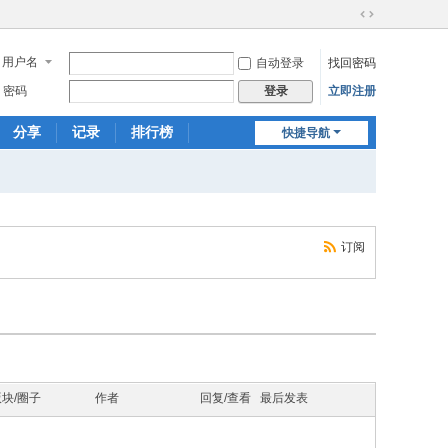
切
换
用户名
自动登录
找回密码
到
宽
密码
立即注册
登录
版
分享
记录
排行榜
快捷导航
订阅
版块/圈子
作者
回复/查看
最后发表